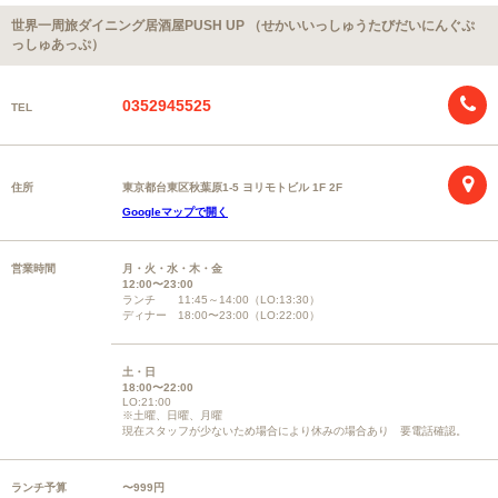
世界一周旅ダイニング居酒屋PUSH UP （せかいいっしゅうたびだいにんぐぷ
っしゅあっぷ）
0352945525
TEL
住所
東京都台東区秋葉原1-5 ヨリモトビル 1F 2F
Googleマップで開く
営業時間
月・火・水・木・金
12:00〜23:00
ランチ 11:45～14:00（LO:13:30）
ディナー 18:00〜23:00（LO:22:00）
土・日
18:00〜22:00
LO:21:00
※土曜、日曜、月曜
現在スタッフが少ないため場合により休みの場合あり 要電話確認。
ランチ予算
〜999円