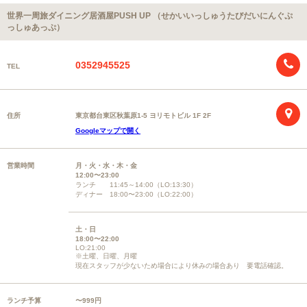
世界一周旅ダイニング居酒屋PUSH UP （せかいいっしゅうたびだいにんぐぷ
っしゅあっぷ）
0352945525
TEL
住所
東京都台東区秋葉原1-5 ヨリモトビル 1F 2F
Googleマップで開く
営業時間
月・火・水・木・金
12:00〜23:00
ランチ 11:45～14:00（LO:13:30）
ディナー 18:00〜23:00（LO:22:00）
土・日
18:00〜22:00
LO:21:00
※土曜、日曜、月曜
現在スタッフが少ないため場合により休みの場合あり 要電話確認。
ランチ予算
〜999円