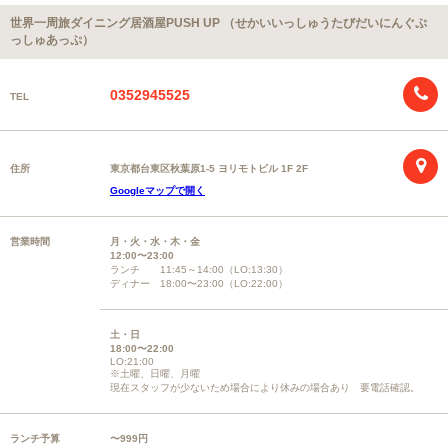
世界一周旅ダイニング居酒屋PUSH UP （せかいいっしゅうたびだいにんぐぷ
っしゅあっぷ）
0352945525
TEL
住所
東京都台東区秋葉原1-5 ヨリモトビル 1F 2F
Googleマップで開く
営業時間
月・火・水・木・金
12:00〜23:00
ランチ 11:45～14:00（LO:13:30）
ディナー 18:00〜23:00（LO:22:00）
土・日
18:00〜22:00
LO:21:00
※土曜、日曜、月曜
現在スタッフが少ないため場合により休みの場合あり 要電話確認。
ランチ予算
〜999円