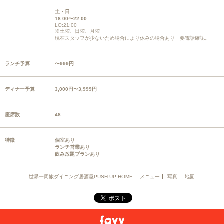
土・日
18:00〜22:00
LO:21:00
※土曜、日曜、月曜
現在スタッフが少ないため場合により休みの場合あり 要電話確認。
ランチ予算
〜999円
ディナー予算
3,000円〜3,999円
座席数
48
特徴
個室あり
ランチ営業あり
飲み放題プランあり
世界一周旅ダイニング居酒屋PUSH UP HOME
メニュー
写真
地図