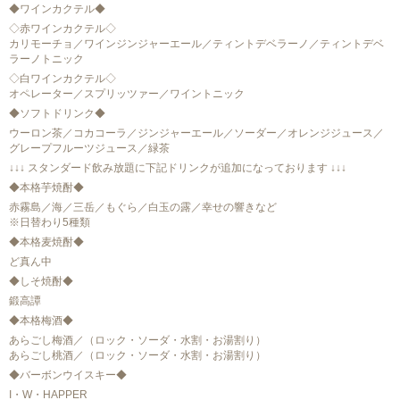
◆ワインカクテル◆
◇赤ワインカクテル◇
カリモーチョ／ワインジンジャーエール／ティントデベラーノ／ティントデベ
ラーノトニック
◇白ワインカクテル◇
オペレーター／スプリッツァー／ワイントニック
◆ソフトドリンク◆
ウーロン茶／コカコーラ／ジンジャーエール／ソーダー／オレンジジュース／
グレープフルーツジュース／緑茶
↓↓↓ スタンダード飲み放題に下記ドリンクが追加になっております ↓↓↓
◆本格芋焼酎◆
赤霧島／海／三岳／もぐら／白玉の露／幸せの響きなど
※日替わり5種類
◆本格麦焼酎◆
ど真ん中
◆しそ焼酎◆
鍛高譚
◆本格梅酒◆
あらごし梅酒／（ロック・ソーダ・水割・お湯割り）
あらごし桃酒／（ロック・ソーダ・水割・お湯割り）
◆バーボンウイスキー◆
I・W・HAPPER