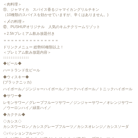
＜肉料理＞
⑪、ジャマイカ スパイス香るジャマイカングリルチキン
（10種類のスパイスを効かせていますが、辛くはありません。)
＜〆の料理＞
⑫、PUSHUPオリジナル 人気のキムチクリームリゾット
＋2.5hプレミアム飲み放題付き
＝＝＝＝＝＝＝＝＝＝＝＝＝＝＝
ドリンクメニュー 総勢60種類以上！
＜プレミアム飲み放題内容＞
↓↓↓↓↓↓↓↓↓↓↓↓↓↓
◆ビール◆
ハートランド生ビール
◆ウィスキー◆
(ブラックニッカ)
ハイボール／ジンジャーハイボール／コークハイボール／トニックハイボール
◆サワー◆
レモンサワー／グレープフルーツサワー／ジンジャーサワー／オレンジサワー
／ウーロンハイ／緑茶ハイ／
◆カクテル◆
◇カシス◇
カシスウーロン／カシスグレープフルーツ／カシスオレンジ／カシスソーダ
◇パッションフルーツ◇