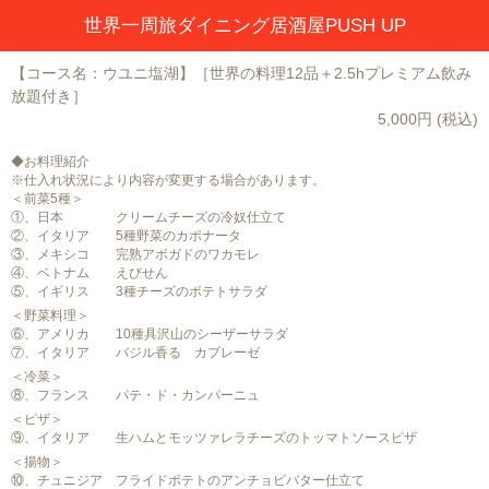
世界一周旅ダイニング居酒屋PUSH UP
【コース名：ウユニ塩湖】［世界の料理12品＋2.5hプレミアム飲み
放題付き］
5,000円 (税込)
◆お料理紹介
※仕入れ状況により内容が変更する場合があります。
＜前菜5種＞
①、日本 クリームチーズの冷奴仕立て
②、イタリア 5種野菜のカポナータ
③、メキシコ 完熟アボガドのワカモレ
④、ベトナム えびせん
⑤、イギリス 3種チーズのポテトサラダ
＜野菜料理＞
⑥、アメリカ 10種具沢山のシーザーサラダ
⑦、イタリア バジル香る カプレーゼ
＜冷菜＞
⑧、フランス パテ・ド・カンパーニュ
＜ピザ＞
⑨、イタリア 生ハムとモッツァレラチーズのトッマトソースピザ
＜揚物＞
⑩、チュニジア フライドポテトのアンチョビバター仕立て