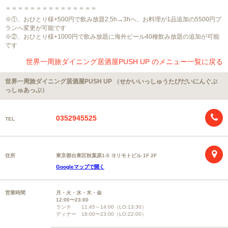
＝＝＝＝＝＝＝＝＝＝＝＝＝＝＝
※①、おひとり様+500円で飲み放題2.5h→3hへ、お料理が1品追加の5500円プ
ランへ変更が可能です
※②、おひとり様+1000円で飲み放題に海外ビール40種飲み放題の追加が可能
です
世界一周旅ダイニング居酒屋PUSH UP のメニュー一覧に戻る
世界一周旅ダイニング居酒屋PUSH UP （せかいいっしゅうたびだいにんぐぷ
っしゅあっぷ）
0352945525
TEL
住所
東京都台東区秋葉原1-5 ヨリモトビル 1F 2F
Googleマップで開く
営業時間
月・火・水・木・金
12:00〜23:00
ランチ 11:45～14:00（LO:13:30）
ディナー 18:00〜23:00（LO:22:00）