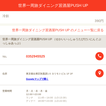
世界一周旅ダイニング居酒屋PUSH UP
冷奴
390円
世界一周旅ダイニング居酒屋PUSH UP のメニュー一覧に戻る
世界一周旅ダイニング居酒屋PUSH UP （せかいいっしゅうたびだいにんぐぷ
っしゅあっぷ）
0352945525
TEL
住所
東京都台東区秋葉原1-5 ヨリモトビル 1F 2F
Googleマップで開く
営業時間
月・火・水・木・金
12:00〜23:00
ランチ 11:45～14:00（LO:13:30）
ディナー 18:00〜23:00（LO:22:00）