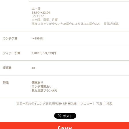
土・日
18:00〜22:00
LO:21:00
※土曜、日曜、月曜
現在スタッフが少ないため場合により休みの場合あり 要電話確認。
ランチ予算
〜999円
ディナー予算
3,000円〜3,999円
座席数
48
特徴
個室あり
ランチ営業あり
飲み放題プランあり
世界一周旅ダイニング居酒屋PUSH UP HOME
メニュー
写真
地図