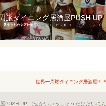
周旅ダイニング居酒屋PUSH UP
5
東京都台東区秋葉原1-5 ヨリモトビル 1F 2F
世界一周旅ダイニング居酒屋PUS
屋PUSH UP （せかいいっしゅうたびだいに