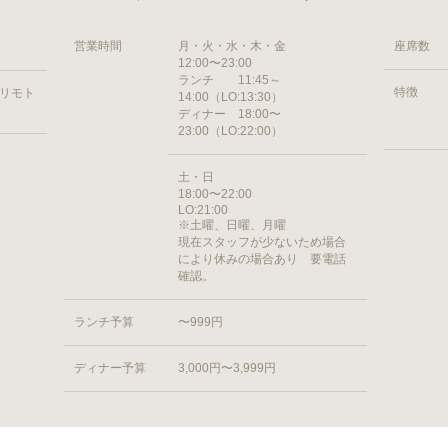
営業時間
月・火・水・木・金
座席数
12:00〜23:00
ランチ 11:45～
特徴
ヨリモト
14:00（LO:13:30）
ディナー 18:00〜
23:00（LO:22:00）
土・日
18:00〜22:00
LO:21:00
※土曜、日曜、月曜
現在スタッフが少ないため場合
により休みの場合あり 要電話
確認。
ランチ予算
〜999円
ディナー予算
3,000円〜3,999円