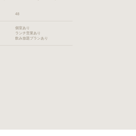
48
個室あり
ランチ営業あり
飲み放題プランあり