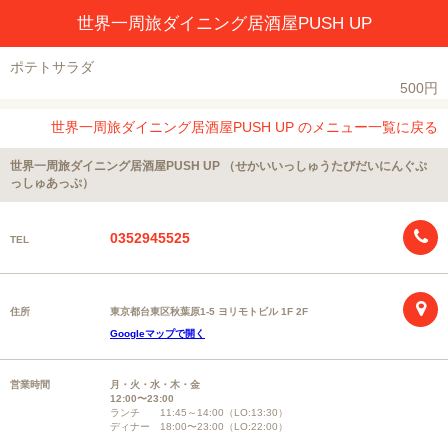
世界一周旅ダイニング居酒屋PUSH UP
ポテトサラダ
500円
世界一周旅ダイニング居酒屋PUSH UP のメニュー一覧に戻る
世界一周旅ダイニング居酒屋PUSH UP （せかいいっしゅうたびだいにんぐぷ
っしゅあっぷ）
0352945525
TEL
住所
東京都台東区秋葉原1-5 ヨリモトビル 1F 2F
Googleマップで開く
営業時間
月・火・水・木・金
12:00〜23:00
ランチ 11:45～14:00（LO:13:30）
ディナー 18:00〜23:00（LO:22:00）