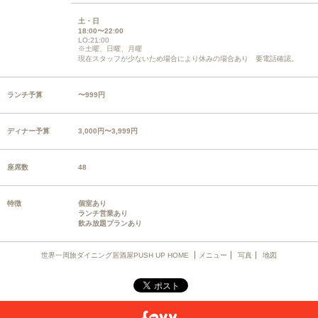
土・日
18:00〜22:00
LO:21:00
※土曜、日曜、月曜
現在スタッフが少ないため場合により休みの場合あり 要電話確認。
ランチ予算
〜999円
ディナー予算
3,000円〜3,999円
座席数
48
特徴
個室あり
ランチ営業あり
飲み放題プランあり
世界一周旅ダイニング居酒屋PUSH UP HOME
メニュー
写真
地図