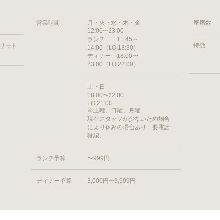
営業時間
月・火・水・木・金
座席数
12:00〜23:00
ランチ 11:45～
特徴
ヨリモト
14:00（LO:13:30）
ディナー 18:00〜
23:00（LO:22:00）
土・日
18:00〜22:00
LO:21:00
※土曜、日曜、月曜
現在スタッフが少ないため場合
により休みの場合あり 要電話
確認。
ランチ予算
〜999円
ディナー予算
3,000円〜3,999円