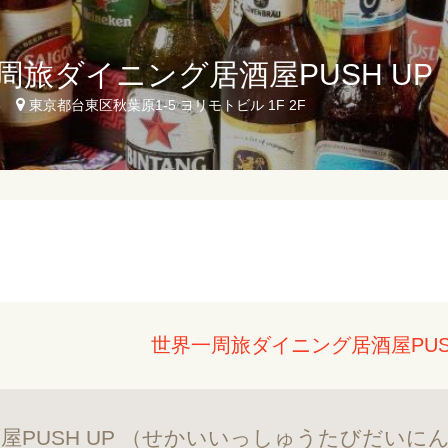
周旅ダイニング居酒屋PUSH UP
5
東京都台東区秋葉原1-5 ヨリモトビル 1F 2F
世界一周旅ダイニング居酒屋PUS
屋PUSH UP （せかいいっしゅうたびだいに