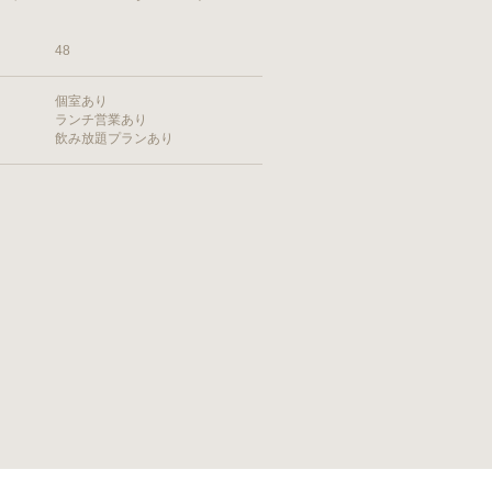
48
個室あり
ランチ営業あり
飲み放題プランあり