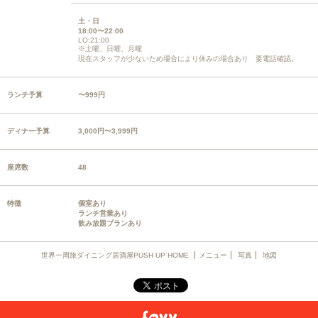
土・日
18:00〜22:00
LO:21:00
※土曜、日曜、月曜
現在スタッフが少ないため場合により休みの場合あり 要電話確認。
ランチ予算
〜999円
ディナー予算
3,000円〜3,999円
座席数
48
特徴
個室あり
ランチ営業あり
飲み放題プランあり
世界一周旅ダイニング居酒屋PUSH UP HOME
メニュー
写真
地図