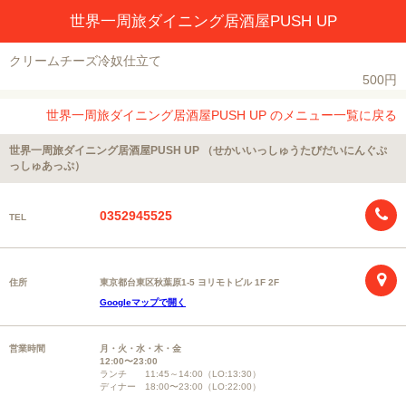
世界一周旅ダイニング居酒屋PUSH UP
クリームチーズ冷奴仕立て
500円
世界一周旅ダイニング居酒屋PUSH UP のメニュー一覧に戻る
世界一周旅ダイニング居酒屋PUSH UP （せかいいっしゅうたびだいにんぐぷ
っしゅあっぷ）
0352945525
TEL
住所
東京都台東区秋葉原1-5 ヨリモトビル 1F 2F
Googleマップで開く
営業時間
月・火・水・木・金
12:00〜23:00
ランチ 11:45～14:00（LO:13:30）
ディナー 18:00〜23:00（LO:22:00）