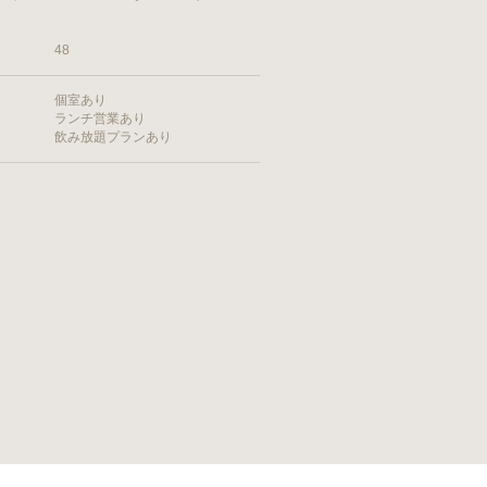
48
個室あり
ランチ営業あり
飲み放題プランあり