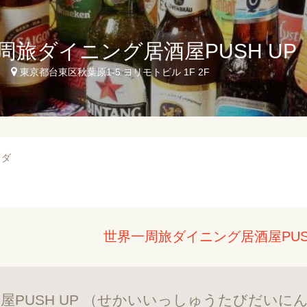
周旅ダイニング居酒屋PUSH UP
5
東京都台東区秋葉原1-5 ヨリモトビル 1F 2F
ラダ
世界一周旅ダイニング居酒屋PUS
屋PUSH UP （せかいいっしゅうたびだいに