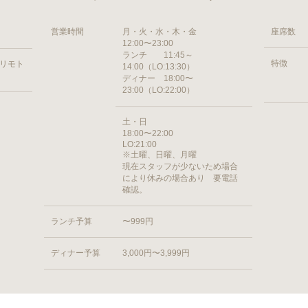
営業時間
月・火・水・木・金
座席数
12:00〜23:00
ランチ 11:45～
特徴
ヨリモト
14:00（LO:13:30）
ディナー 18:00〜
23:00（LO:22:00）
土・日
18:00〜22:00
LO:21:00
※土曜、日曜、月曜
現在スタッフが少ないため場合
により休みの場合あり 要電話
確認。
ランチ予算
〜999円
ディナー予算
3,000円〜3,999円