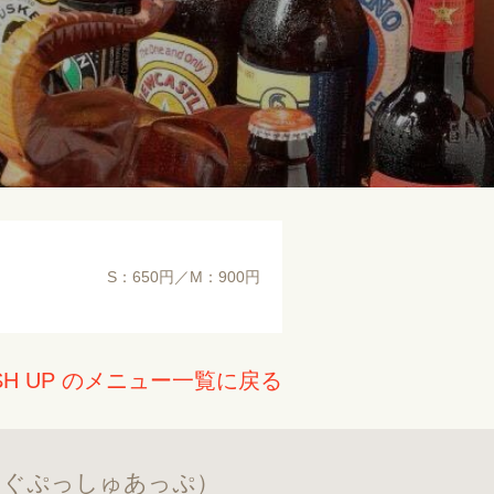
S：650円／M：900円
H UP のメニュー一覧に戻る
んぐぷっしゅあっぷ）