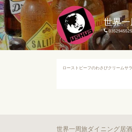
世界一
035294552
ローストビーフのわさびクリームサ
世界一周旅ダイニング居酒