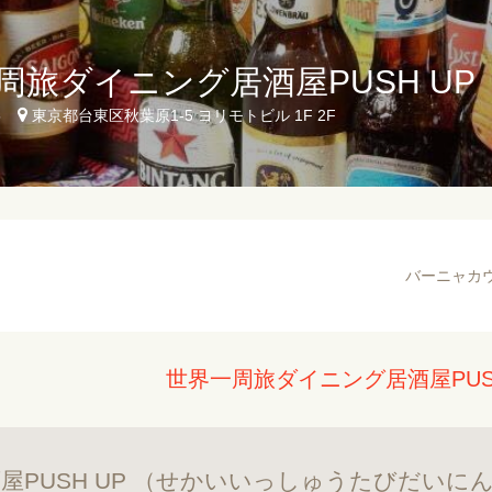
周旅ダイニング居酒屋PUSH UP
5
東京都台東区秋葉原1-5 ヨリモトビル 1F 2F
バーニャカウ
世界一周旅ダイニング居酒屋PUS
屋PUSH UP （せかいいっしゅうたびだいに