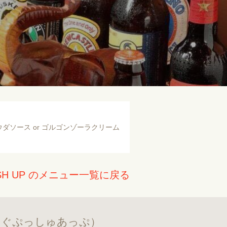
ダソース or ゴルゴンゾーラクリーム
H UP のメニュー一覧に戻る
んぐぷっしゅあっぷ）