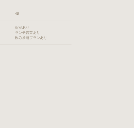
48
個室あり
ランチ営業あり
飲み放題プランあり