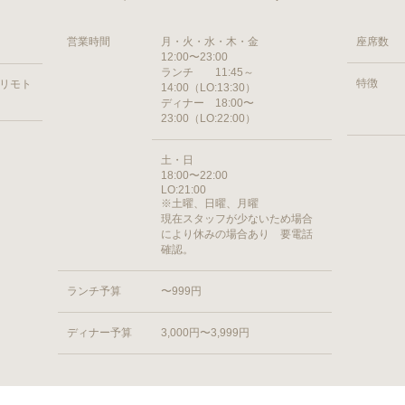
営業時間
月・火・水・木・金
座席数
12:00〜23:00
ランチ 11:45～
特徴
ヨリモト
14:00（LO:13:30）
ディナー 18:00〜
23:00（LO:22:00）
土・日
18:00〜22:00
LO:21:00
※土曜、日曜、月曜
現在スタッフが少ないため場合
により休みの場合あり 要電話
確認。
ランチ予算
〜999円
ディナー予算
3,000円〜3,999円