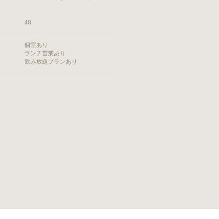
48
個室あり
ランチ営業あり
飲み放題プランあり