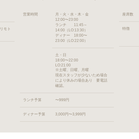
営業時間
月・火・水・木・金
座席数
12:00〜23:00
ランチ 11:45～
特徴
ヨリモト
14:00（LO:13:30）
ディナー 18:00〜
23:00（LO:22:00）
土・日
18:00〜22:00
LO:21:00
※土曜、日曜、月曜
現在スタッフが少ないため場合
により休みの場合あり 要電話
確認。
ランチ予算
〜999円
ディナー予算
3,000円〜3,999円