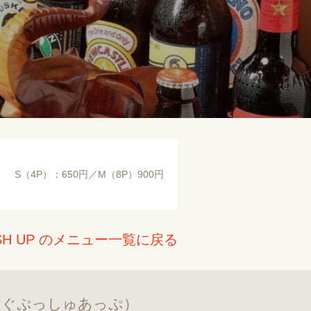
S（4P）：650円／M（8P）900円
H UP のメニュー一覧に戻る
んぐぷっしゅあっぷ）