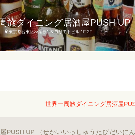
周旅ダイニング居酒屋PUSH UP
5
東京都台東区秋葉原1-5 ヨリモトビル 1F 2F
世界一周旅ダイニング居酒屋PUS
屋PUSH UP （せかいいっしゅうたびだいに