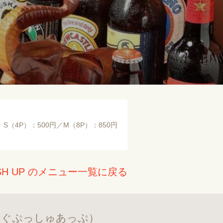
S（4P）：500円／M（8P）：850円
H UP のメニュー一覧に戻る
んぐぷっしゅあっぷ）