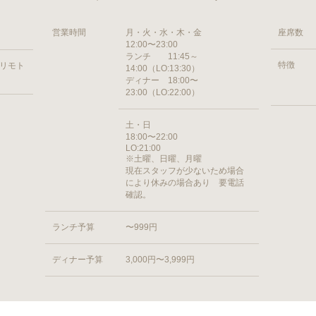
営業時間
月・火・水・木・金
座席数
12:00〜23:00
ランチ 11:45～
特徴
ヨリモト
14:00（LO:13:30）
ディナー 18:00〜
23:00（LO:22:00）
土・日
18:00〜22:00
LO:21:00
※土曜、日曜、月曜
現在スタッフが少ないため場合
により休みの場合あり 要電話
確認。
ランチ予算
〜999円
ディナー予算
3,000円〜3,999円