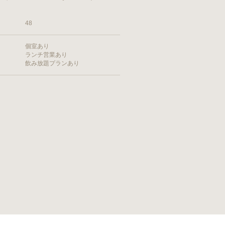
48
個室あり
ランチ営業あり
飲み放題プランあり