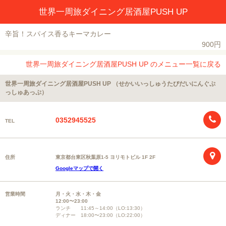
世界一周旅ダイニング居酒屋PUSH UP
辛旨！スパイス香るキーマカレー
900円
世界一周旅ダイニング居酒屋PUSH UP のメニュー一覧に戻る
世界一周旅ダイニング居酒屋PUSH UP （せかいいっしゅうたびだいにんぐぷ
っしゅあっぷ）
0352945525
TEL
住所
東京都台東区秋葉原1-5 ヨリモトビル 1F 2F
Googleマップで開く
営業時間
月・火・水・木・金
12:00〜23:00
ランチ 11:45～14:00（LO:13:30）
ディナー 18:00〜23:00（LO:22:00）