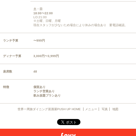
土・日
18:00〜22:00
LO:21:00
※土曜、日曜、月曜
現在スタッフが少ないため場合により休みの場合あり 要電話確認。
ランチ予算
〜999円
ディナー予算
3,000円〜3,999円
座席数
48
特徴
個室あり
ランチ営業あり
飲み放題プランあり
世界一周旅ダイニング居酒屋PUSH UP HOME
メニュー
写真
地図