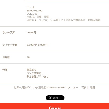
土・日
18:00〜22:00
LO:21:00
※土曜、日曜、月曜
現在スタッフが少ないため場合により休みの場合あり 要電話確認。
ランチ予算
〜999円
ディナー予算
3,000円〜3,999円
座席数
48
特徴
個室あり
ランチ営業あり
飲み放題プランあり
世界一周旅ダイニング居酒屋PUSH UP HOME
メニュー
写真
地図