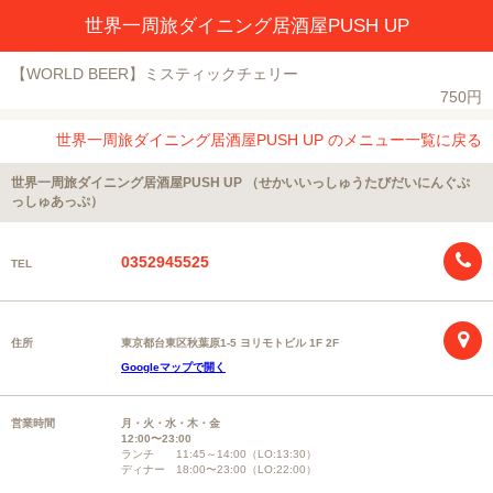
世界一周旅ダイニング居酒屋PUSH UP
【WORLD BEER】ミスティックチェリー
750円
世界一周旅ダイニング居酒屋PUSH UP のメニュー一覧に戻る
世界一周旅ダイニング居酒屋PUSH UP （せかいいっしゅうたびだいにんぐぷ
っしゅあっぷ）
0352945525
TEL
住所
東京都台東区秋葉原1-5 ヨリモトビル 1F 2F
Googleマップで開く
営業時間
月・火・水・木・金
12:00〜23:00
ランチ 11:45～14:00（LO:13:30）
ディナー 18:00〜23:00（LO:22:00）