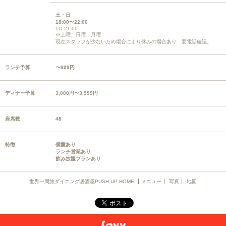
土・日
18:00〜22:00
LO:21:00
※土曜、日曜、月曜
現在スタッフが少ないため場合により休みの場合あり 要電話確認。
ランチ予算
〜999円
ディナー予算
3,000円〜3,999円
座席数
48
特徴
個室あり
ランチ営業あり
飲み放題プランあり
世界一周旅ダイニング居酒屋PUSH UP HOME
メニュー
写真
地図