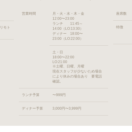
営業時間
月・火・水・木・金
座席数
12:00〜23:00
ランチ 11:45～
特徴
ヨリモト
14:00（LO:13:30）
ディナー 18:00〜
23:00（LO:22:00）
土・日
18:00〜22:00
LO:21:00
※土曜、日曜、月曜
現在スタッフが少ないため場合
により休みの場合あり 要電話
確認。
ランチ予算
〜999円
ディナー予算
3,000円〜3,999円