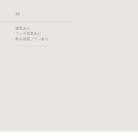
48
個室あり
ランチ営業あり
飲み放題プランあり