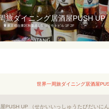
周旅ダイニング居酒屋PUSH UP
5
東京都台東区秋葉原1-5 ヨリモトビル 1F 2F
世界一周旅ダイニング居酒屋PUS
屋PUSH UP （せかいいっしゅうたびだいに