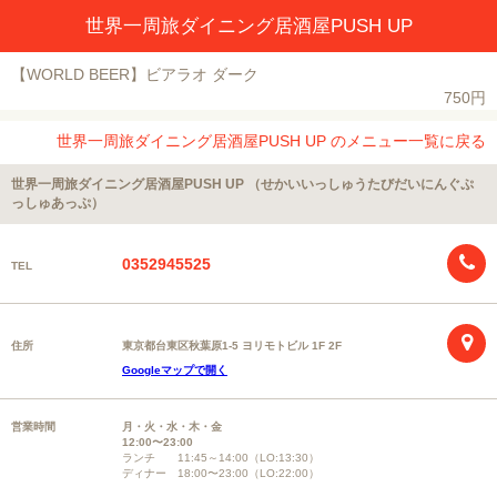
世界一周旅ダイニング居酒屋PUSH UP
【WORLD BEER】ビアラオ ダーク
750円
世界一周旅ダイニング居酒屋PUSH UP のメニュー一覧に戻る
世界一周旅ダイニング居酒屋PUSH UP （せかいいっしゅうたびだいにんぐぷ
っしゅあっぷ）
0352945525
TEL
住所
東京都台東区秋葉原1-5 ヨリモトビル 1F 2F
Googleマップで開く
営業時間
月・火・水・木・金
12:00〜23:00
ランチ 11:45～14:00（LO:13:30）
ディナー 18:00〜23:00（LO:22:00）