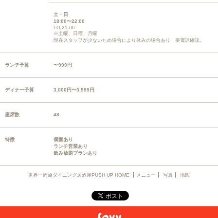
土・日
18:00〜22:00
LO:21:00
※土曜、日曜、月曜
現在スタッフが少ないため場合により休みの場合あり 要電話確認。
ランチ予算
〜999円
ディナー予算
3,000円〜3,999円
座席数
48
特徴
個室あり
ランチ営業あり
飲み放題プランあり
世界一周旅ダイニング居酒屋PUSH UP HOME
メニュー
写真
地図