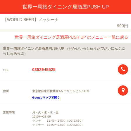
世界一周旅ダイニング居酒屋PUSH UP
【WORLD BEER】メッシーナ
900円
世界一周旅ダイニング居酒屋PUSH UP のメニュー一覧に戻る
世界一周旅ダイニング居酒屋PUSH UP （せかいいっしゅうたびだいにんぐぷ
っしゅあっぷ）
0352945525
TEL
住所
東京都台東区秋葉原1-5 ヨリモトビル 1F 2F
Googleマップで開く
営業時間
月・火・水・木・金
12:00〜23:00
ランチ 11:45～14:00（LO:13:30）
ディナー 18:00〜23:00（LO:22:00）