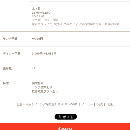
土・日
18:00〜22:00
LO:21:00
※土曜、日曜、月曜
現在スタッフが少ないため場合により休みの場合あり 要電話確認。
ランチ予算
〜999円
ディナー予算
3,000円〜3,999円
座席数
48
特徴
個室あり
ランチ営業あり
飲み放題プランあり
世界一周旅ダイニング居酒屋PUSH UP HOME
メニュー
写真
地図