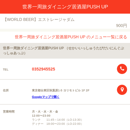
世界一周旅ダイニング居酒屋PUSH UP
【WORLD BEER】エストレージャダム
900円
世界一周旅ダイニング居酒屋PUSH UP のメニュー一覧に戻る
世界一周旅ダイニング居酒屋PUSH UP （せかいいっしゅうたびだいにんぐぷ
っしゅあっぷ）
0352945525
TEL
住所
東京都台東区秋葉原1-5 ヨリモトビル 1F 2F
Googleマップで開く
営業時間
月・火・水・木・金
12:00〜23:00
ランチ 11:45～14:00（LO:13:30）
ディナー 18:00〜23:00（LO:22:00）