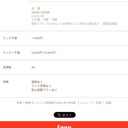
土・日
18:00〜22:00
LO:21:00
※土曜、日曜、月曜
現在スタッフが少ないため場合により休みの場合あり 要電話確認。
ランチ予算
〜999円
ディナー予算
3,000円〜3,999円
座席数
48
特徴
個室あり
ランチ営業あり
飲み放題プランあり
世界一周旅ダイニング居酒屋PUSH UP HOME
メニュー
写真
地図