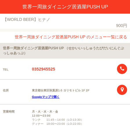
世界一周旅ダイニング居酒屋PUSH UP
【WORLD BEER】ヒナノ
900円
世界一周旅ダイニング居酒屋PUSH UP のメニュー一覧に戻る
世界一周旅ダイニング居酒屋PUSH UP （せかいいっしゅうたびだいにんぐぷ
っしゅあっぷ）
0352945525
TEL
住所
東京都台東区秋葉原1-5 ヨリモトビル 1F 2F
Googleマップで開く
営業時間
月・火・水・木・金
12:00〜23:00
ランチ 11:45～14:00（LO:13:30）
ディナー 18:00〜23:00（LO:22:00）