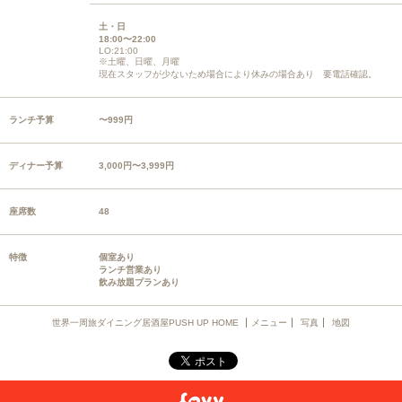
土・日
18:00〜22:00
LO:21:00
※土曜、日曜、月曜
現在スタッフが少ないため場合により休みの場合あり 要電話確認。
ランチ予算
〜999円
ディナー予算
3,000円〜3,999円
座席数
48
特徴
個室あり
ランチ営業あり
飲み放題プランあり
世界一周旅ダイニング居酒屋PUSH UP HOME
メニュー
写真
地図