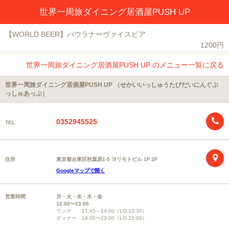
世界一周旅ダイニング居酒屋PUSH UP
【WORLD BEER】パウラナーヴァイスビア
1200円
世界一周旅ダイニング居酒屋PUSH UP のメニュー一覧に戻る
世界一周旅ダイニング居酒屋PUSH UP （せかいいっしゅうたびだいにんぐぷ
っしゅあっぷ）
0352945525
TEL
住所
東京都台東区秋葉原1-5 ヨリモトビル 1F 2F
Googleマップで開く
営業時間
月・火・水・木・金
12:00〜23:00
ランチ 11:45～14:00（LO:13:30）
ディナー 18:00〜23:00（LO:22:00）