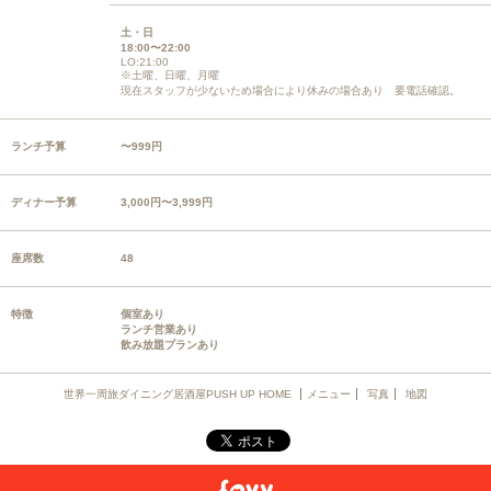
土・日
18:00〜22:00
LO:21:00
※土曜、日曜、月曜
現在スタッフが少ないため場合により休みの場合あり 要電話確認。
ランチ予算
〜999円
ディナー予算
3,000円〜3,999円
座席数
48
特徴
個室あり
ランチ営業あり
飲み放題プランあり
世界一周旅ダイニング居酒屋PUSH UP HOME
メニュー
写真
地図