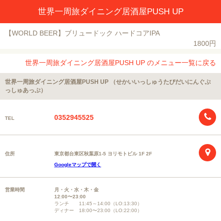
世界一周旅ダイニング居酒屋PUSH UP
【WORLD BEER】ブリュードック ハードコアIPA
1800円
世界一周旅ダイニング居酒屋PUSH UP のメニュー一覧に戻る
世界一周旅ダイニング居酒屋PUSH UP （せかいいっしゅうたびだいにんぐぷ
っしゅあっぷ）
0352945525
TEL
住所
東京都台東区秋葉原1-5 ヨリモトビル 1F 2F
Googleマップで開く
営業時間
月・火・水・木・金
12:00〜23:00
ランチ 11:45～14:00（LO:13:30）
ディナー 18:00〜23:00（LO:22:00）