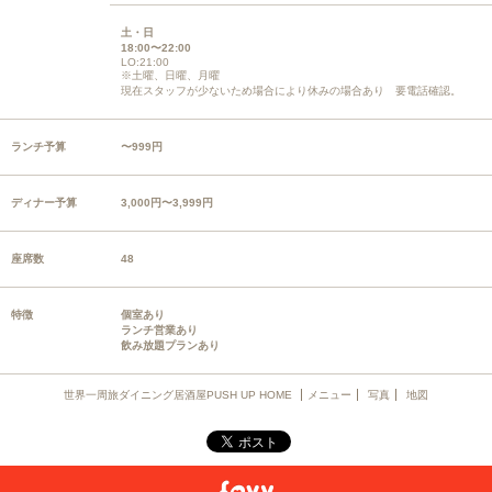
土・日
18:00〜22:00
LO:21:00
※土曜、日曜、月曜
現在スタッフが少ないため場合により休みの場合あり 要電話確認。
ランチ予算
〜999円
ディナー予算
3,000円〜3,999円
座席数
48
特徴
個室あり
ランチ営業あり
飲み放題プランあり
世界一周旅ダイニング居酒屋PUSH UP HOME
メニュー
写真
地図