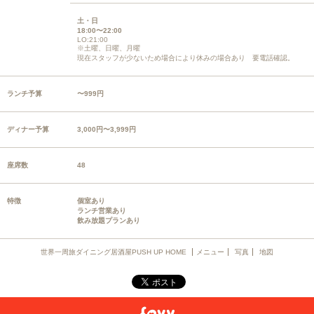
土・日
18:00〜22:00
LO:21:00
※土曜、日曜、月曜
現在スタッフが少ないため場合により休みの場合あり 要電話確認。
ランチ予算
〜999円
ディナー予算
3,000円〜3,999円
座席数
48
特徴
個室あり
ランチ営業あり
飲み放題プランあり
世界一周旅ダイニング居酒屋PUSH UP HOME
メニュー
写真
地図