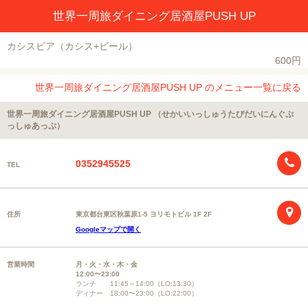
世界一周旅ダイニング居酒屋PUSH UP
カシスビア（カシス+ビール）
600円
世界一周旅ダイニング居酒屋PUSH UP のメニュー一覧に戻る
世界一周旅ダイニング居酒屋PUSH UP （せかいいっしゅうたびだいにんぐぷ
っしゅあっぷ）
0352945525
TEL
住所
東京都台東区秋葉原1-5 ヨリモトビル 1F 2F
Googleマップで開く
営業時間
月・火・水・木・金
12:00〜23:00
ランチ 11:45～14:00（LO:13:30）
ディナー 18:00〜23:00（LO:22:00）