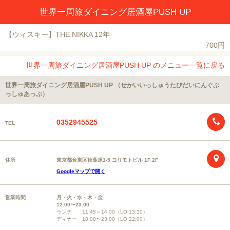
世界一周旅ダイニング居酒屋PUSH UP
【ウィスキー】THE NIKKA 12年
700円
世界一周旅ダイニング居酒屋PUSH UP のメニュー一覧に戻る
世界一周旅ダイニング居酒屋PUSH UP （せかいいっしゅうたびだいにんぐぷ
っしゅあっぷ）
0352945525
TEL
住所
東京都台東区秋葉原1-5 ヨリモトビル 1F 2F
Googleマップで開く
営業時間
月・火・水・木・金
12:00〜23:00
ランチ 11:45～14:00（LO:13:30）
ディナー 18:00〜23:00（LO:22:00）