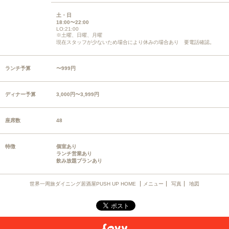
土・日
18:00〜22:00
LO:21:00
※土曜、日曜、月曜
現在スタッフが少ないため場合により休みの場合あり 要電話確認。
ランチ予算
〜999円
ディナー予算
3,000円〜3,999円
座席数
48
特徴
個室あり
ランチ営業あり
飲み放題プランあり
世界一周旅ダイニング居酒屋PUSH UP HOME
メニュー
写真
地図