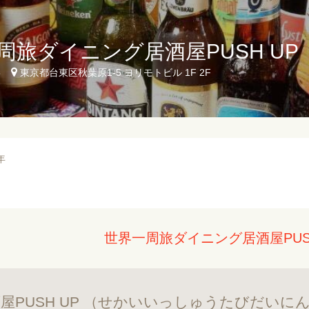
周旅ダイニング居酒屋PUSH UP
5
東京都台東区秋葉原1-5 ヨリモトビル 1F 2F
年
世界一周旅ダイニング居酒屋PUS
屋PUSH UP （せかいいっしゅうたびだいに