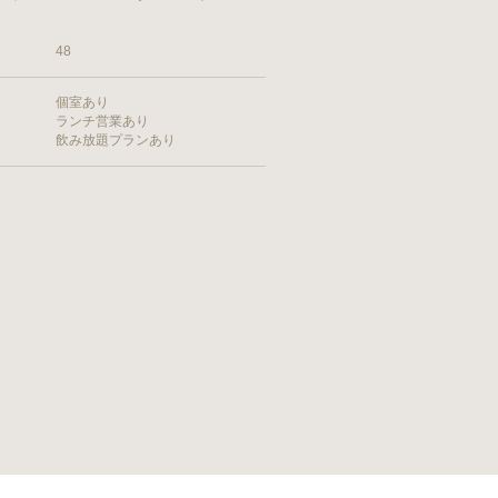
48
個室あり
ランチ営業あり
飲み放題プランあり