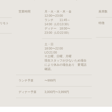
営業時間
月・火・水・木・金
座席数
12:00〜23:00
ランチ 11:45～
特徴
ヨリモト
14:00（LO:13:30）
ディナー 18:00〜
23:00（LO:22:00）
土・日
18:00〜22:00
LO:21:00
※土曜、日曜、月曜
現在スタッフが少ないため場合
により休みの場合あり 要電話
確認。
ランチ予算
〜999円
ディナー予算
3,000円〜3,999円