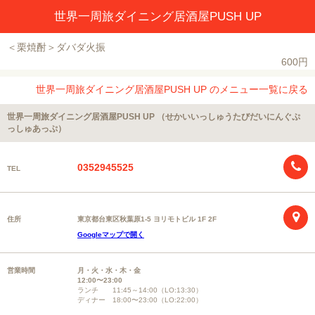
世界一周旅ダイニング居酒屋PUSH UP
＜栗焼酎＞ダバダ火振
600円
世界一周旅ダイニング居酒屋PUSH UP のメニュー一覧に戻る
世界一周旅ダイニング居酒屋PUSH UP （せかいいっしゅうたびだいにんぐぷ
っしゅあっぷ）
0352945525
TEL
住所
東京都台東区秋葉原1-5 ヨリモトビル 1F 2F
Googleマップで開く
営業時間
月・火・水・木・金
12:00〜23:00
ランチ 11:45～14:00（LO:13:30）
ディナー 18:00〜23:00（LO:22:00）