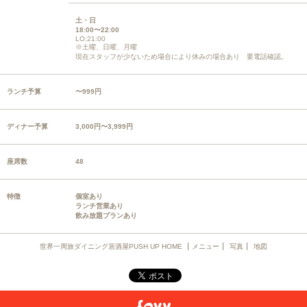
土・日
18:00〜22:00
LO:21:00
※土曜、日曜、月曜
現在スタッフが少ないため場合により休みの場合あり 要電話確認。
ランチ予算
〜999円
ディナー予算
3,000円〜3,999円
座席数
48
特徴
個室あり
ランチ営業あり
飲み放題プランあり
世界一周旅ダイニング居酒屋PUSH UP HOME
メニュー
写真
地図