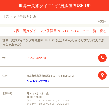
世界一周旅ダイニング居酒屋PUSH UP
【スッキリ芋焼酎】海
700円
世界一周旅ダイニング居酒屋PUSH UP のメニュー一覧に戻る
世界一周旅ダイニング居酒屋PUSH UP （せかいいっしゅうたびだいにんぐぷ
っしゅあっぷ）
0352945525
TEL
住所
東京都台東区秋葉原1-5 ヨリモトビル 1F 2F
Googleマップで開く
営業時間
月・火・水・木・金
12:00〜23:00
ランチ 11:45～14:00（LO:13:30）
ディナー 18:00〜23:00（LO:22:00）