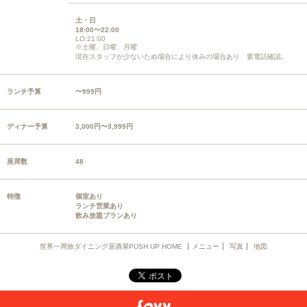
土・日
18:00〜22:00
LO:21:00
※土曜、日曜、月曜
現在スタッフが少ないため場合により休みの場合あり 要電話確認。
ランチ予算
〜999円
ディナー予算
3,000円〜3,999円
座席数
48
特徴
個室あり
ランチ営業あり
飲み放題プランあり
世界一周旅ダイニング居酒屋PUSH UP HOME
メニュー
写真
地図