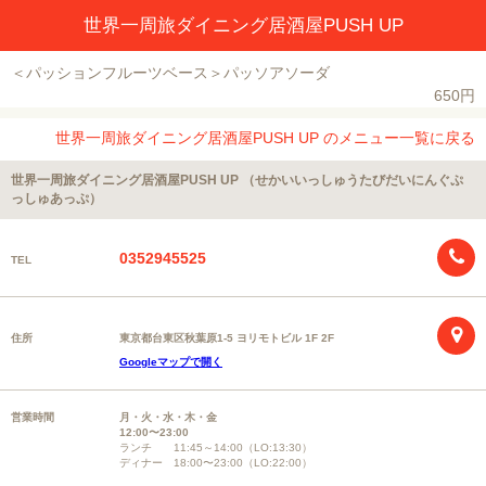
世界一周旅ダイニング居酒屋PUSH UP
＜パッションフルーツベース＞パッソアソーダ
650円
世界一周旅ダイニング居酒屋PUSH UP のメニュー一覧に戻る
世界一周旅ダイニング居酒屋PUSH UP （せかいいっしゅうたびだいにんぐぷ
っしゅあっぷ）
0352945525
TEL
住所
東京都台東区秋葉原1-5 ヨリモトビル 1F 2F
Googleマップで開く
営業時間
月・火・水・木・金
12:00〜23:00
ランチ 11:45～14:00（LO:13:30）
ディナー 18:00〜23:00（LO:22:00）