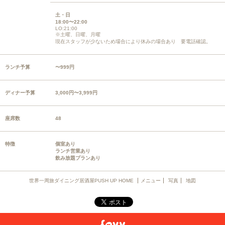
土・日
18:00〜22:00
LO:21:00
※土曜、日曜、月曜
現在スタッフが少ないため場合により休みの場合あり 要電話確認。
ランチ予算
〜999円
ディナー予算
3,000円〜3,999円
座席数
48
特徴
個室あり
ランチ営業あり
飲み放題プランあり
世界一周旅ダイニング居酒屋PUSH UP HOME
メニュー
写真
地図