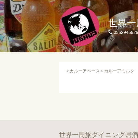
世界一
035294552
＜カルーアベース＞カルーアミルク
世界一周旅ダイニング居酒