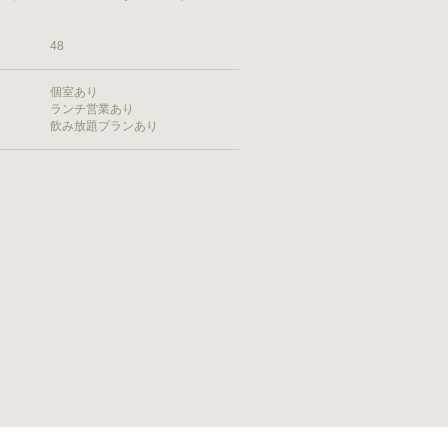
48
個室あり
ランチ営業あり
飲み放題プランあり