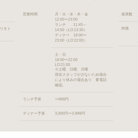
営業時間
月・火・水・木・金
座席数
12:00〜23:00
ランチ 11:45～
特徴
ヨリモト
14:00（LO:13:30）
ディナー 18:00〜
23:00（LO:22:00）
土・日
18:00〜22:00
LO:21:00
※土曜、日曜、月曜
現在スタッフが少ないため場合
により休みの場合あり 要電話
確認。
ランチ予算
〜999円
ディナー予算
3,000円〜3,999円