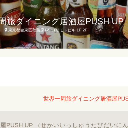
周旅ダイニング居酒屋PUSH UP
5
東京都台東区秋葉原1-5 ヨリモトビル 1F 2F
世界一周旅ダイニング居酒屋PUS
屋PUSH UP （せかいいっしゅうたびだいに