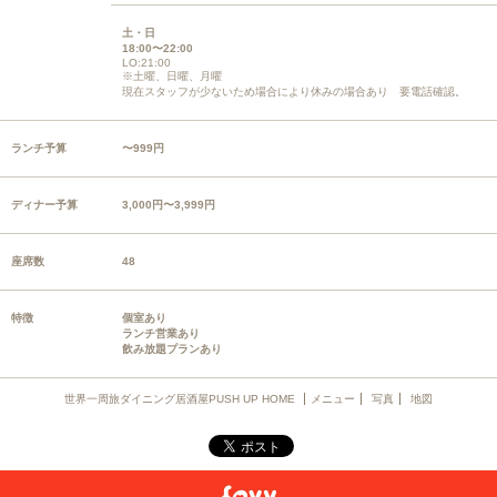
土・日
18:00〜22:00
LO:21:00
※土曜、日曜、月曜
現在スタッフが少ないため場合により休みの場合あり 要電話確認。
ランチ予算
〜999円
ディナー予算
3,000円〜3,999円
座席数
48
特徴
個室あり
ランチ営業あり
飲み放題プランあり
世界一周旅ダイニング居酒屋PUSH UP HOME
メニュー
写真
地図