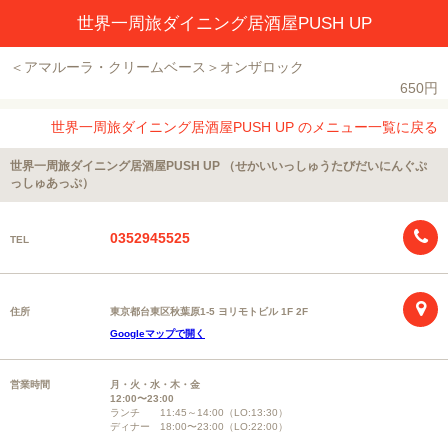
世界一周旅ダイニング居酒屋PUSH UP
＜アマルーラ・クリームベース＞オンザロック
650円
世界一周旅ダイニング居酒屋PUSH UP のメニュー一覧に戻る
世界一周旅ダイニング居酒屋PUSH UP （せかいいっしゅうたびだいにんぐぷ
っしゅあっぷ）
0352945525
TEL
住所
東京都台東区秋葉原1-5 ヨリモトビル 1F 2F
Googleマップで開く
営業時間
月・火・水・木・金
12:00〜23:00
ランチ 11:45～14:00（LO:13:30）
ディナー 18:00〜23:00（LO:22:00）