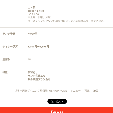
土・日
18:00〜22:00
LO:21:00
※土曜、日曜、月曜
現在スタッフが少ないため場合により休みの場合あり 要電話確認。
ランチ予算
〜999円
ディナー予算
3,000円〜3,999円
座席数
48
特徴
個室あり
ランチ営業あり
飲み放題プランあり
世界一周旅ダイニング居酒屋PUSH UP HOME
メニュー
写真
地図