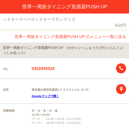
世界一周旅ダイニング居酒屋PUSH UP
＜テキーラベース＞テキーラサンライズ
650円
世界一周旅ダイニング居酒屋PUSH UP のメニュー一覧に戻る
世界一周旅ダイニング居酒屋PUSH UP （せかいいっしゅうたびだいにんぐぷ
っしゅあっぷ）
0352945525
TEL
住所
東京都台東区秋葉原1-5 ヨリモトビル 1F 2F
Googleマップで開く
営業時間
月・火・水・木・金
12:00〜23:00
ランチ 11:45～14:00（LO:13:30）
ディナー 18:00〜23:00（LO:22:00）