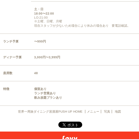
土・日
18:00〜22:00
LO:21:00
※土曜、日曜、月曜
現在スタッフが少ないため場合により休みの場合あり 要電話確認。
ランチ予算
〜999円
ディナー予算
3,000円〜3,999円
座席数
48
特徴
個室あり
ランチ営業あり
飲み放題プランあり
世界一周旅ダイニング居酒屋PUSH UP HOME
メニュー
写真
地図