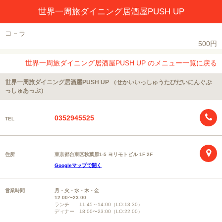
世界一周旅ダイニング居酒屋PUSH UP
コ－ラ
500円
世界一周旅ダイニング居酒屋PUSH UP のメニュー一覧に戻る
世界一周旅ダイニング居酒屋PUSH UP （せかいいっしゅうたびだいにんぐぷ
っしゅあっぷ）
0352945525
TEL
住所
東京都台東区秋葉原1-5 ヨリモトビル 1F 2F
Googleマップで開く
営業時間
月・火・水・木・金
12:00〜23:00
ランチ 11:45～14:00（LO:13:30）
ディナー 18:00〜23:00（LO:22:00）